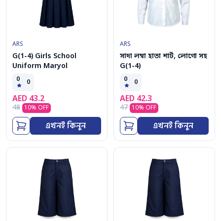
ARS
ARS
G(1-4) Girls School
সাদা লম্বা হাতা শার্ট, লোগো সহ
Uniform Maryol
G(1-4)
0
0
0
0
AED
43.2
AED
42.3
48
47
10
% OFF
10
% OFF
এখনই কিনুন
এখনই কিনুন