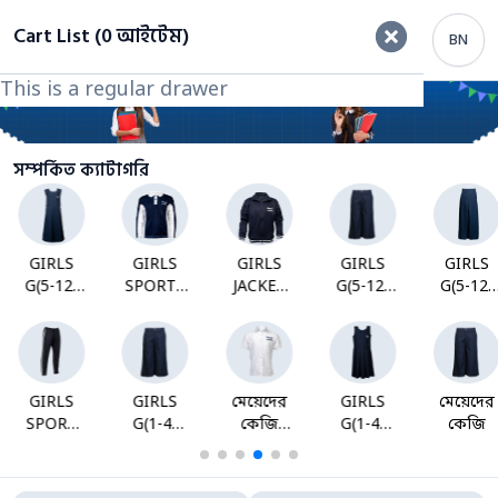
ফিল্টার
Cart List (0 আইটেম)
BN
This is a regular drawer
This is a regular drawer
Category
সম্পর্কিত ক্যাটাগরি
GIRLS
GIRLS
GIRLS
GIRLS
GIRLS
G(5-12)
SPORTS
JACKET
G(5-12)
G(5-12)
MARIUL
POLO
G(KG-12)
PANT
SKEART
G(KG-12)
GIRLS
GIRLS
মেয়েদের
GIRLS
মেয়েদের
SPORT
G(1-4)
কেজি
G(1-4)
কেজি
TAWJER
PANT
শার্ট
MARIUL
G(KG-12)
Products