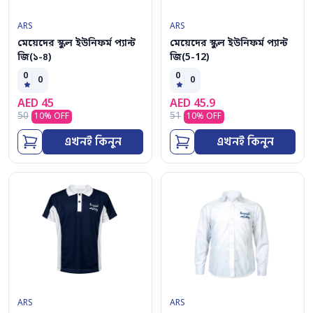
ARS
ARS
মেয়েদের স্কুল ইউনিফর্ম প্যান্ট
মেয়েদের স্কুল ইউনিফর্ম প্যান্ট
জি(১-৪)
জি(5-12)
0
0
0
0
AED
45
AED
45.9
50
51
10
% OFF
10
% OFF
এখনই কিনুন
এখনই কিনুন
ARS
ARS