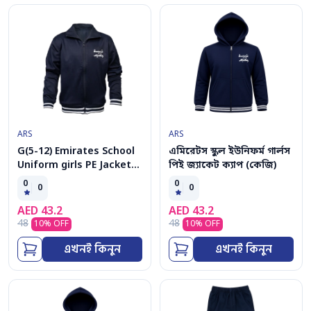
ARS
ARS
G(5-12) Emirates School
এমিরেটস স্কুল ইউনিফর্ম গার্লস
Uniform girls PE Jacket
পিই জ্যাকেট ক্যাপ (কেজি)
kolar
0
0
0
0
AED
43.2
AED
43.2
48
48
10
% OFF
10
% OFF
এখনই কিনুন
এখনই কিনুন