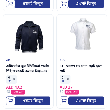
এখনই কিনুন
এখনই কিনুন
ARS
ARS
এমিরেটস স্কুল ইউনিফর্ম গার্লস
KG লোগো সহ সাদা ছোট হাতা
পিই জ্যাকেট কলার জি(১-৪)
শার্ট
0
0
0
0
AED
43.2
AED
27
48
30
10
% OFF
10
% OFF
এখনই কিনুন
এখনই কিনুন