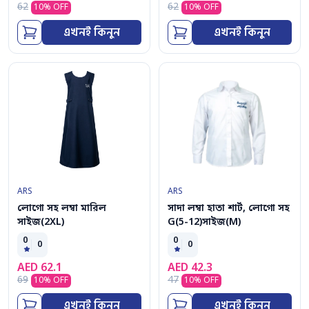
62
62
10
% OFF
10
% OFF
এখনই কিনুন
এখনই কিনুন
ARS
ARS
লোগো সহ লম্বা মারিল
সাদা লম্বা হাতা শার্ট, লোগো সহ
সাইজ(2XL)
G(5-12)সাইজ(M)
0
0
0
0
AED
62.1
AED
42.3
69
47
10
% OFF
10
% OFF
এখনই কিনুন
এখনই কিনুন