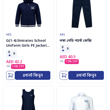
ARS
ARS
G(1-4) Emirates School
লম্বা নেভি প্যান্ট কেজি
Uniform Girls PE Jacket
0
0
cap
0
0
AED
40.5
45
AED
43.2
10
% OFF
48
10
% OFF
এখনই কিনুন
এখনই কিনুন