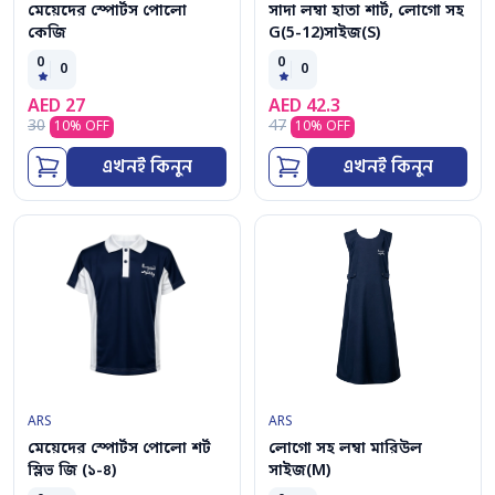
মেয়েদের স্পোর্টস পোলো
সাদা লম্বা হাতা শার্ট, লোগো সহ
কেজি
G(5-12)সাইজ(S)
0
0
0
0
AED
27
AED
42.3
30
47
10
% OFF
10
% OFF
এখনই কিনুন
এখনই কিনুন
ARS
ARS
মেয়েদের স্পোর্টস পোলো শর্ট
লোগো সহ লম্বা মারিউল
স্লিভ জি (১-৪)
সাইজ(M)