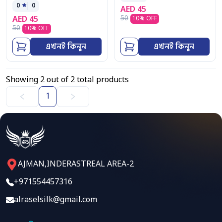
0
0
AED
45
50
AED
45
10
% OFF
50
10
% OFF
এখনই কিনুন
এখনই কিনুন
Showing
2
out of
2
total products
1
AJMAN,INDERASTREAL AREA-2
+971554457316
alraselsilk@gmail.com