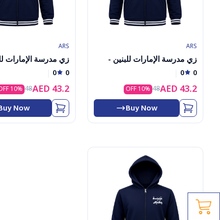
ARS
ARS
زي مدرسة الإمارات للبنين -
زي مدرسة الإمارات للب
جاكيت تربية بدنية - مقاسات من
جاكيت وقبعة تربية بدني
0
0
0
0
0
1 إلى 4 سنوات
مقاسات من 5 إلى 12
AED
43.2
AED
43.2
1
48
48
10
% OFF
10
% OFF
2
3
Buy Now
Buy Now
4
5
6
7
8
9
0
1
2
3
4
5
6
7