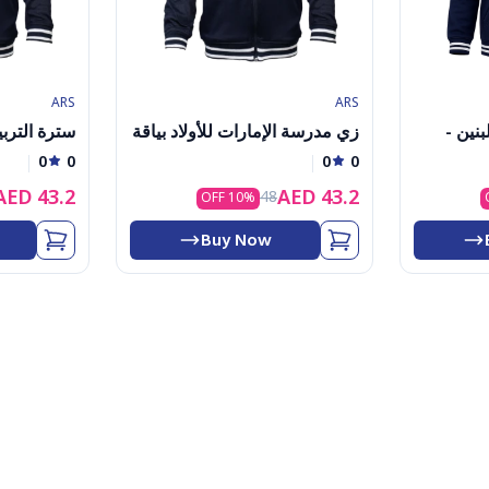
ARS
ARS
نين -
زي مدرسة الإمارات للأولاد بياقة
سترة التربية
ة -
جاكيت (كجم)
0
0
0
0
4)
AED
43.2
AED
43.2
48
10
% OFF
Buy Now