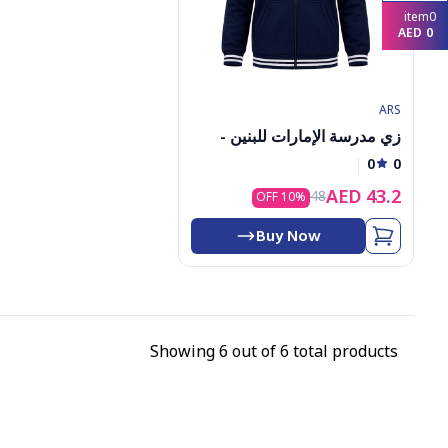
8
item
9
0
AED
0
1
2
3
4
ARS
5
6
زي مدرسة الإمارات للبنين -
7
سترة التربية البدنية - قبعة
8
0
0
9
(كجم)
AED
43.2
48
10
% OFF
Buy Now
Showing
6
out of
6
total products